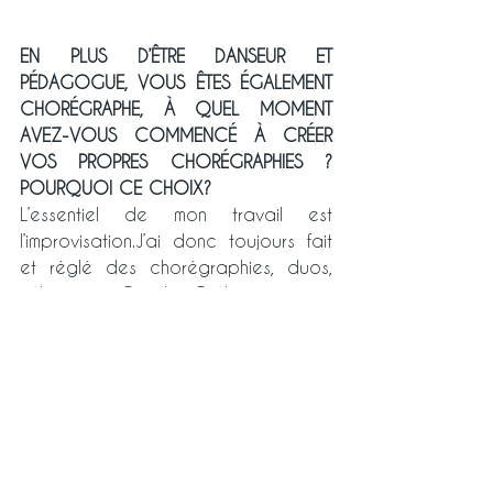
EN PLUS D’ÊTRE DANSEUR ET 
PÉDAGOGUE, VOUS ÊTES ÉGALEMENT 
CHORÉGRAPHE, À QUEL MOMENT 
AVEZ-VOUS COMMENCÉ À CRÉER 
VOS PROPRES CHORÉGRAPHIES ? 
POURQUOI CE CHOIX?
L’essentiel de mon travail est 
l’improvisation.J’ai donc toujours fait 
et réglé des chorégraphies, duos, 
solos avec Carolyn Carlson ou pour 
des compagnies  (Japon, Italie, 
Angleterre, Brésil …).Ce n’est pas un 
choix, j’ai toujours improvisé en 
danse, en théâtre, en chant, la 
création fait partie de moi depuis 
mon enfance.