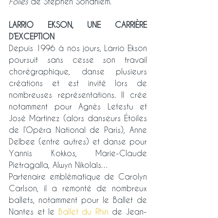
Folies
 de Stephen Sondhiem.
LARRIO EKSON, UNE CARRIÈRE 
D’EXCEPTION
Depuis 1996 à nos jours, Larrio Ekson 
poursuit sans cesse son travail 
chorégraphique, danse plusieurs 
créations et est invité lors de 
nombreuses représentations. Il crée 
notamment pour Agnès Letestu et 
José Martinez (alors danseurs Étoiles 
de l’Opéra National de Paris), Anne 
Delbee (entre autres) et danse pour 
Yannis Kokkos, Marie-Claude 
Pietragalla, Alwyn Nikolaïs…
Partenaire emblématique de Carolyn 
Carlson, il a remonté de nombreux 
ballets, notamment pour le Ballet de 
Nantes et le 
Ballet du Rhin
 de Jean-