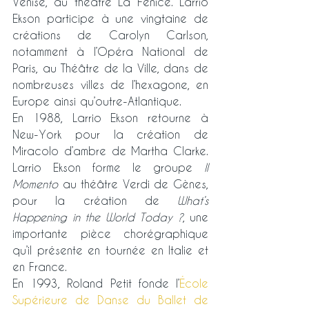
Venise, au théâtre La Fenice. Larrio 
Ekson participe à une vingtaine de 
créations de Carolyn Carlson, 
notamment à l’Opéra National de 
Paris, au Théâtre de la Ville, dans de 
nombreuses villes de l’hexagone, en 
Europe ainsi qu’outre-Atlantique.
En 1988, Larrio Ekson retourne à 
New-York pour la création de 
Miracolo d’ambre de Martha Clarke. 
Larrio Ekson forme le groupe 
Il 
Momento
 au théâtre Verdi de Gènes, 
pour la création de 
What’s 
Happening in the World Today ?
, une 
importante pièce chorégraphique 
qu’il présente en tournée en Italie et 
en France.
En 1993, Roland Petit fonde l’
École 
Supérieure de Danse du Ballet de 