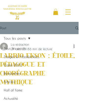
Post
Tous les posts
La rédaction
Tous les posts
27 déc. 2018
6 min de lecture
LARRIO EKSON : ÉTOILE,
Stages & Masterclass
PÉDAGOGUE ET
Gala 2022
CHORÉGRAPHE
Rencontres
MYTHIQUE
Articles
Hall of fame
Actualité