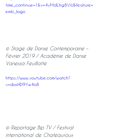
time_continue=1&v=4yMdLhg8ViU&feature=
emb_logo
© Stage de Danse Contemporaine – 
Février 2019 / Académie de Danse 
Vanessa Feuillatte
https://www.youtube.com/watch?
v=doxHD9Yw4o8
© Reportage Bip TV / Festival 
international de Chateauroux