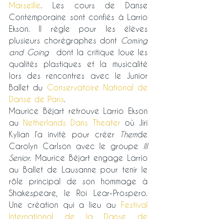
Marseille
. Les cours de Danse 
Contemporaine sont confiés à Larrio 
Ekson. Il règle pour les élèves 
plusieurs chorégraphes dont 
Coming 
and Going 
 dont la critique loue les 
qualités plastiques et la musicalité 
lors des rencontres avec le Junior 
Ballet du 
Conservatoire National de 
Danse de Paris
.
Maurice Béjart retrouve Larrio Ekson 
au 
Netherlands Dans Theater
 où Jiri 
Kylian l’a invité pour créer 
Them
de 
Carolyn Carlson avec le groupe 
Ill 
Senior
. Maurice Béjart engage Larrio 
au Ballet de Lausanne pour tenir le 
rôle principal de son hommage à 
Shakespeare, le Roi Lear-Prospero. 
Une création qui a lieu au 
Festival 
International de la Danse de 