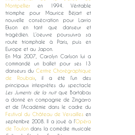
Montpellier
 en 1994. Véritable 
triomphe pour Maurice Béjart et 
nouvelle consécration pour Larrio 
Ekson en tant que danseur et 
tragédien. L’oeuvre poursuivra sa 
route triomphale à Paris, puis en 
Europe et au Japon.
En Mai 2007, Carolyn Carlson lui a 
commandé un ballet pour ses 13 
danseurs du 
Centre Chorégraphique 
de Roubaix
, il a été l’un des 
principaux interprètes du spectacle 
Les Juments de la nuit
 que Bartabas 
a donné en compagnie de Zingarro 
et de l’Académie dans le cadre du 
Festival du Château de Versailles
 en 
septembre 2008. Il a joué à l’
Opéra 
de Toulon
 dans la comédie musicale 