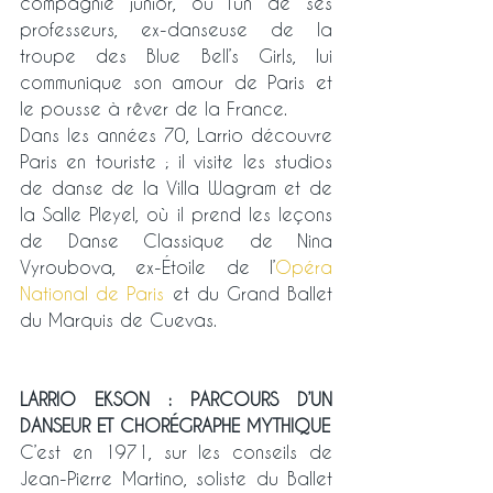
compagnie junior, où l’un de ses 
professeurs, ex-danseuse de la 
troupe des Blue Bell’s Girls, lui 
communique son amour de Paris et 
le pousse à rêver de la France.
Dans les années 70, Larrio découvre 
Paris en touriste ; il visite les studios 
de danse de la Villa Wagram et de 
la Salle Pleyel, où il prend les leçons 
de Danse Classique de Nina 
Vyroubova, ex-Étoile de l’
Opéra 
National de Paris
 et du Grand Ballet 
du Marquis de Cuevas.
LARRIO EKSON : PARCOURS D’UN 
DANSEUR ET CHORÉGRAPHE MYTHIQUE
C’est en 1971, sur les conseils de 
Jean-Pierre Martino, soliste du Ballet 