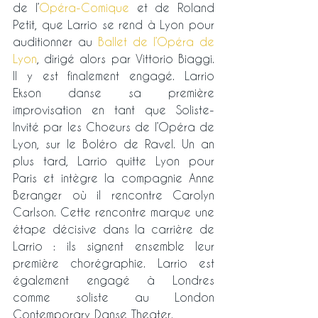
de l’
Opéra-Comique
 et de Roland 
Petit, que Larrio se rend à Lyon pour 
auditionner au 
Ballet de l’Opéra de 
Lyon
, dirigé alors par Vittorio Biaggi. 
Il y est finalement engagé. Larrio 
Ekson danse sa première 
improvisation en tant que Soliste-
Invité par les Choeurs de l’Opéra de 
Lyon, sur le Boléro de Ravel. Un an 
plus tard, Larrio quitte Lyon pour 
Paris et intègre la compagnie Anne 
Beranger où il rencontre Carolyn 
Carlson. Cette rencontre marque une 
étape décisive dans la carrière de 
Larrio : ils signent ensemble leur 
première chorégraphie. Larrio est 
également engagé à Londres 
comme soliste au London 
Contemporary Danse Theater.